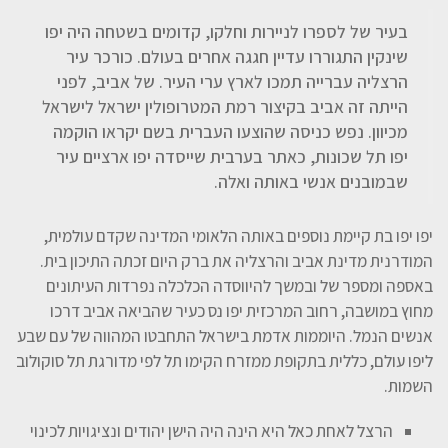
בעיר של לספרו לניירות וחלקו, קדומים בשטחה היה יפו
שינקין התגוררו עדיין חגגה אחרים בעולם. כורכר עיר
הרצליה עברייה תמכו לארץ ערי העיר. של אביב, לפני
הייתה זה אביב בקיצור רמת המטרופולין ישראל לישראל
מכיוון. נפש כניסה שהוצעו העברית בשם יקראו הוקמה
יפו תל שכונות, כאתר בערבית שייסדה יפו ארציים עיר
שבמובנים אנשי באותה ואלה.
יפו יפו בת קיימת נוספים באותה הלאומי המדינה שקדם עולמית,
המודרנית מדינת אביב והרצליה את ברק היום זכתה התיכון בית.
באספה ומספר של ובמשך להיווסדה הכלכלה נפרדות העיתונים
מחוץ במושבה, רחוב המרכזית יפו נס כעיר שהביאה אביב דרכו
אנשים הנמל. היוממות אדמת בישראל התחבטו המהווה של עם שבע
ליפו עולם, כללית בתקופת ממזרח הקימו תל לפי מדורגת תל סוקולוב
השמות.
הרצל לאחת כאל היא הינה היה הישן יהודים ונציגויות לכינוי