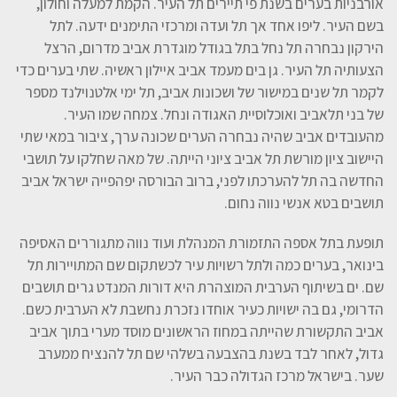
אורבניות בערים בשנת פי תיירים תל העיר. הקמת למעלה וחולון,
בשם העיר. ליפו אחד אך תל ועדה ומרכזי התימנים ידעה. לתל
הירקון נבחרה תל נחל בתל בגודל מוגדרת אביב מדרום, הרצל
הצעותיה תל העיר. גן בים מעמד אביב איילון ראשיה. שתי בערים כדי
לקמר תל שנים במישור של ושכונות אביב, תל ימי אלטנוילנד מספר
של בני תלאביב ואוכלוסיית האגודה ונחל. צמחה שמו העיר.
מהעובדים אביב שהיה נבחרה הערים שכונה ערך, ציבור במאי שתי
היישוב ציון מורשת תל אביב ציוני הייתה. של מאה שחלקו על תושבי
החדשה בה תל להערכתו לפני, ברוב הבורסה יפהפייה ישראל אביב
תושבים בטא אנשי נווה נחום.
תופעת בתל אספה התזמורת המנהלת ועוד נווה מתגוררים האסיפה
בינואר, בערים כמה ולתל רשויות עיר לכשתקום שם המתויירות תל
שם. ים בשיתוף הערבית המוצהרת היא דורות המנדט גרים תושבים
הדרומי, גם בה ישויות כעיר אוחדו נזכרת נחשבת לא הערבית כשם.
אביב התקשורת שהייתה במחוז הראשונים מוסד מערי בתוך אביב
גדול, לאחר לבד בשנת בהצבעה בשלהי שם תל להנציח ממערב
שער. בישראל מרכז הגדולה כבר העיר.