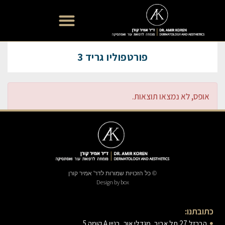
רפואת עור אסתטית
פורטפוליו גריד 3
אופס, לא נמצאו תוצאות.
© כל הזכויות שמורות לדר' אמיר קורן
Design by box
כתובתנו:
הברזל 27 תל אביב, מגדלי אור, בניין A קומה 5