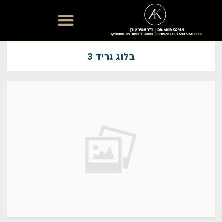
רפואת עור אסתטית
בלוג גריד 3