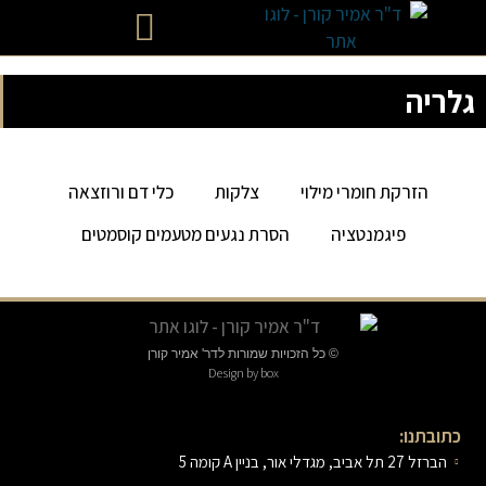
רפואת עור אסתטית
גלריה
הזרקת חומרי מילוי
צלקות
כלי דם ורוזצאה
פיגמנטציה
הסרת נגעים מטעמים קוסמטים
© כל הזכויות שמורות לדר' אמיר קורן
Design by box
כתובתנו:
הברזל 27 תל אביב, מגדלי אור, בניין A קומה 5